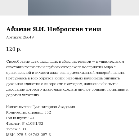
Айзман Я.И. Неброские тени
Артикул:
26649
120
р.
Своеобразие всех входящих в сборник текстов — в удивительном
сочетании топкости и глубины авторского восприятия мира с
оригинальной и отчасти даже экспериментальной манерой письма.
Погружаясь в мир образов книги, невольно начинаешь ощущать
духовное единство с ее героями и автором, жизненный опыт и
дарование которого позволили сделать личное родным, понятным и
дорогим читателю.
Издательство: Гуманитарная Академия
Количество страниц: 352
Год выпуска: 2011
Формат: 84х108 1/32
Тираж: 500
ISBN: 978-5-93762-087-3