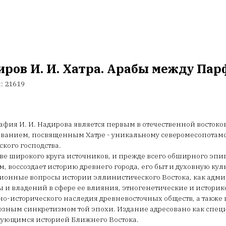
ров И. И. Хатра. Арабы между Пар
л:
21619
фия И. И. Надирова является первым в отечественной восток
ванием, посвященным Хатре - уникальному северомесопотамск
кого господства.
ве широкого круга источников, и прежде всего обширного эпи
м, воссоздает историю древнего города, его быт и духовную кул
ионные вопросы истории эллинистического Востока, как адм
 и владений в сфере ее влияния, этногенетические и истори
но-исторического наследия древневосточных обществ, а также
зным синкретизмом той эпохи. Издание адресовано как специ
сующимся историей Ближнего Востока.