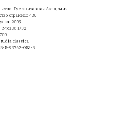
ьство: Гуманитарная Академия
тво страниц: 480
уска: 2009
 84х108 1/32
700
tudia classica
78-5-93762-053-8