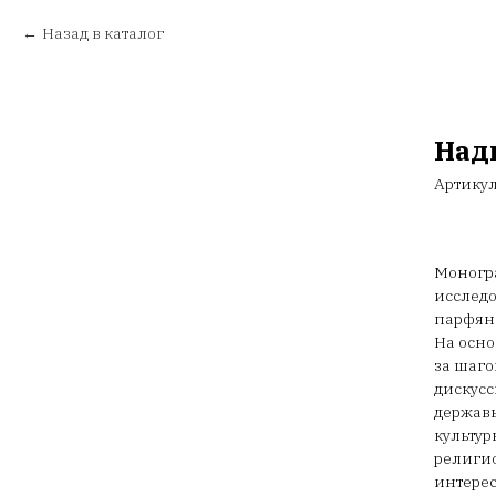
Назад в каталог
Нади
Артику
Моногра
исследо
парфянс
На осно
за шаго
дискусс
державы
культур
религио
интере