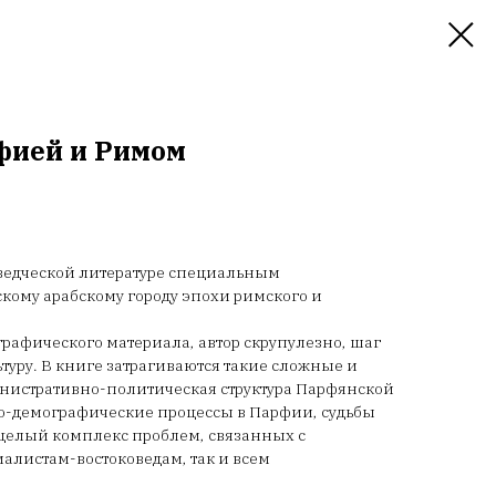
фией и Римом
оведческой литературе специальным
ому арабскому городу эпохи римского и
графического материала, автор скрупулезно, шаг
ьтуру. В книге затрагиваются такие сложные и
инистративно-политическая структура Парфянской
ко-демографические процессы в Парфии, судьбы
 целый комплекс проблем, связанных с
алистам-востоковедам, так и всем