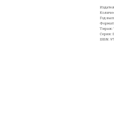
Издател
Количес
Год вып
Формат:
Тираж: 
Серия: S
ISBN: 9