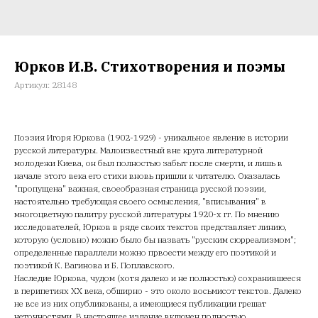
Юрков И.В. Стихотворения и поэмы
Артикул:
28148
Поэзия Игоря Юркова (1902-1929) - уникальное явление в истории
русской литературы. Малоизвестный вне круга литературной
молодежи Киева, он был полностью забыт после смерти, и лишь в
начале этого века его стихи вновь пришли к читателю. Оказалась
"пропущена" важная, своеобразная страница русской поэзии,
настоятельно требующая своего осмысления, "вписывания" в
многоцветную палитру русской литературы 1920-х гг. По мнению
исследователей, Юрков в ряде своих текстов представляет линию,
которую (условно) можно было бы назвать "русским сюрреализмом";
определенные параллели можно првоести между его поэтикой и
поэтикой К. Вагинова и Б. Поплавского.
Наследие Юркова, чудом (хотя далеко и не полностью) сохранившееся
в перипетиях XX века, обширно - это около восьмисот текстов. Далеко
не все из них опубликованы, а имеющиеся публикации грешат
неточностями. В настоящее издание включен полностью